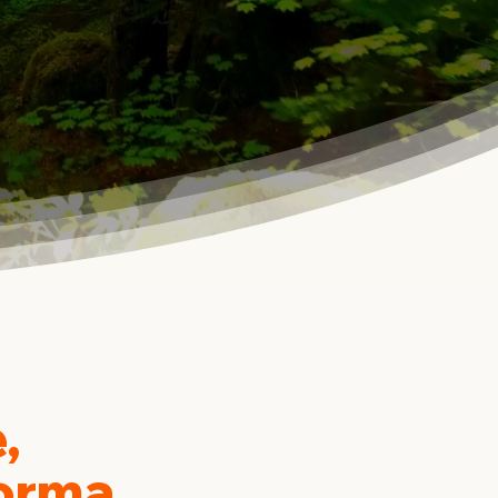
,
forma