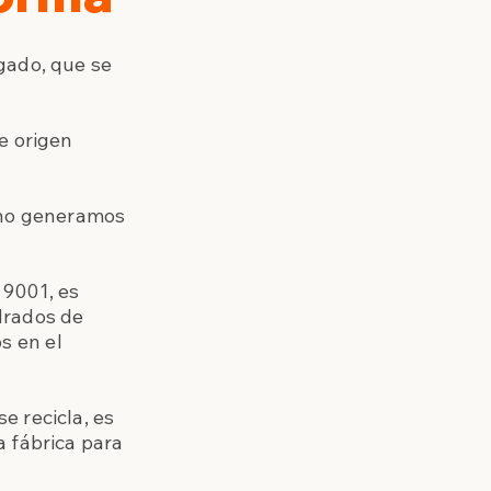
gado, que se
e origen
, no generamos
 9001, es
drados de
s en el
e recicla, es
a fábrica para