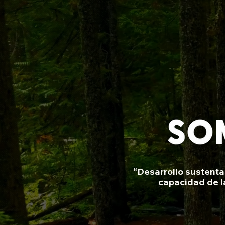
Esta e
“Desarrollo sustenta
histori
capacidad de l
doble cl
aseg