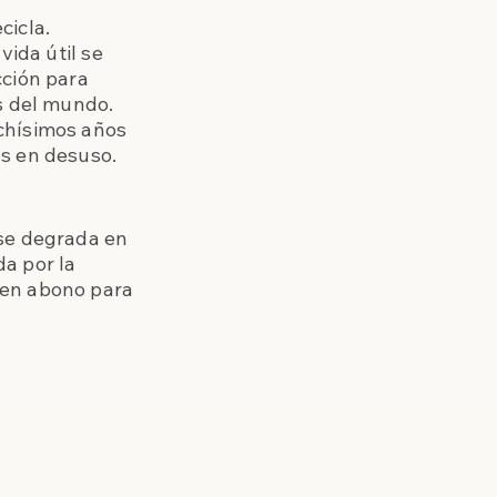
cicla.
vida útil se
cción para
es del mundo.
chísimos años
os en desuso.
 se degrada en
a por la
uen abono para