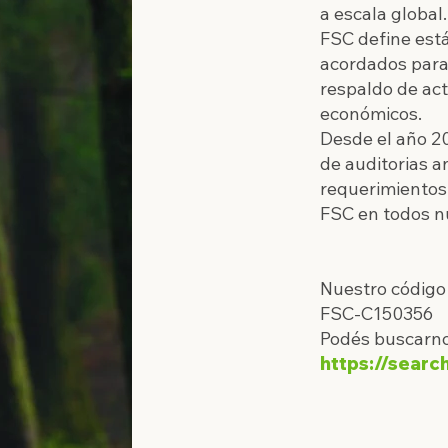
a escala global.
FSC define est
acordados para
respaldo de ac
económicos.
Desde el año 2
de auditorias
a
requerimientos
FSC en todos n
Nuestro código 
FSC-C150356
Podés buscarno
https://search