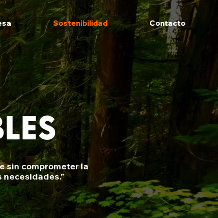
esa
Sostenibilidad
Contacto
rtir tu
te sin comprometer la
cer. Haz
s necesidades.”
ntenido y
ieres