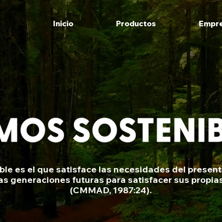
Inicio
Productos
Empr
Sotenibilidad
s tu página Acerca de. Es tu oportunidad para compa
ble es el que satisface las necesidades del presen
a sobre quién eres y qué tiene tu sitio web para ofre
as generaciones futuras para satisfacer sus propia
ic en la caja de texto para comenzar a editar tu co
(CMMAD, 1987:24).
úrate de que todos los detalles relevantes que qu
compartir están incluidos.