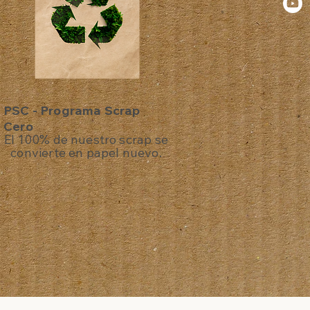
PSC - Programa Scrap
Cero
El 100% de nuestro scrap se
convierte en papel nuevo.