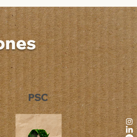
iones
PSC